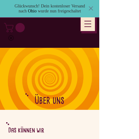
Glückwunsch! Dein kostenloser Versand
nach
Ohio
wurde nun freigeschaltet
Über uns
Das können wir